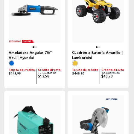
Amoladora Angular 7½"
Cuadrón a Batería Amarillo |
Azul | Hyundai
Lamborbini
Tarjeta de crédito
Crédito directo
Tarjeta de crédito
Crédito directo
12 Cuotas de
12 Cuotas de
$149,99
$449,90
$13,58
$40,73