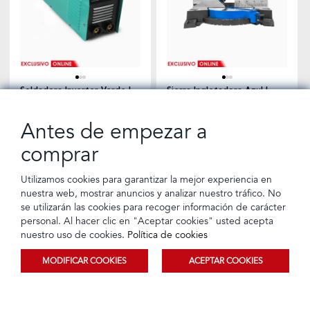
Soldadora Inverter Verde |
Sierra Ingletadora Azul |
Energy
Hyundai
Antes de empezar a
Tarjeta de crédito
Crédito directo
Tarjeta de crédito
Crédito directo
12 Cuotas de
12 Cuotas de
$209,99
$269,99
$19,01
$24,44
comprar
Utilizamos cookies para garantizar la mejor experiencia en
nuestra web, mostrar anuncios y analizar nuestro tráfico. No
se utilizarán las cookies para recoger información de carácter
personal. Al hacer clic en "Aceptar cookies" usted acepta
nuestro uso de cookies.
Política de cookies
MODIFICAR COOKIES
ACEPTAR COOKIES
Ordenar
Filtrar