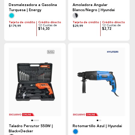
Desmalezadora a Gasolina
Amoladora Angular
Turquesa | Energy
Blanco/Negro | Hyundai
Tarjeta de crédito
Crédito directo
Tarjeta de crédito
Crédito directo
12 Cuotas de
12 Cuotas de
$179,99
$29,99
$16,30
$2,72
Taladro Percutor 550W |
Rotomartillo Azul | Hyundai
Black+Decker