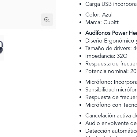
Carga USB incorpor
Color: Azul
Marca: Cubitt
Audífonos Power He
Diseño Ergonómico y
Tamaño de drivers: 
Impedancia: 32O
Respuesta de frecuen
Potencia nominal: 2
Micrófono: Incorpor
Sensibilidad micrófo
Respuesta de frecuen
Micrófono con Tecno
Cancelación activa d
Audio envolvente de 
Detección automátic