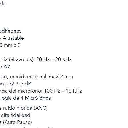
ada
adPhones
 Ajustable
40 mm x 2
cia (altavoces): 20 Hz – 20 KHz
0 mW
ado, omnidireccional, 6x 2.2 mm
no: -32 ± 3 dB
cia del micrófono: 100 Hz – 10 KHz
logía de 4 Micrófonos
e ruido híbrida (ANC)
alta fidelidad
a (Auto Pause)