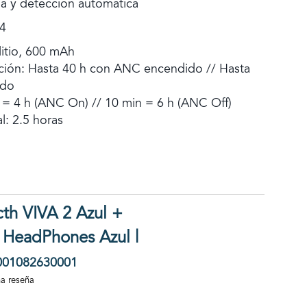
a y detección automática
.4
litio, 600 mAh
ión: Hasta 40 h con ANC encendido // Hasta
ado
 = 4 h (ANC On) // 10 min = 6 h (ANC Off)
l: 2.5 horas
h VIVA 2 Azul +
 HeadPhones Azul |
001082630001
na reseña