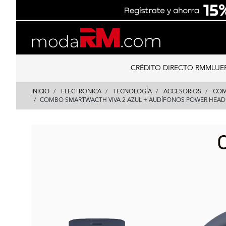
Skip
Skip
to
to
content
navigation
CRÉDITO DIRECTO RM
MUJE
INICIO
ELECTRONICA
TECNOLOGÍA
ACCESORIOS
COM
COMBO SMARTWACTH VIVA 2 AZUL + AUDÍFONOS POWER HEADP