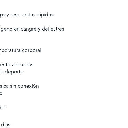
ps y respuestas rápidas
ígeno en sangre y del estrés
mperatura corporal
iento animadas
e deporte
ica sin conexión
po
ono
 días