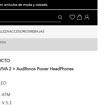
LLEZA
ACCESORIOS
REBAJAS
ATCH
UCTO
IVA 2 + Audífonos Power HeadPhones
OLED
 3 ATM
 V 5.3