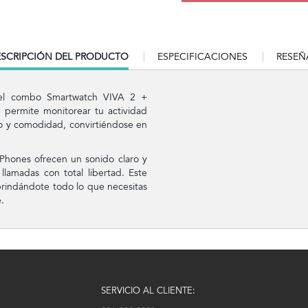
RRENT
SCRIPCIÓN DEL PRODUCTO
ESPECIFICACIONES
RESEÑ
B:
 el combo Smartwatch VIVA 2 +
permite monitorear tu actividad
tilo y comodidad, convirtiéndose en
Phones ofrecen un sonido claro y
llamadas con total libertad. Este
brindándote todo lo que necesitas
.
SERVICIO AL CLIENTE: