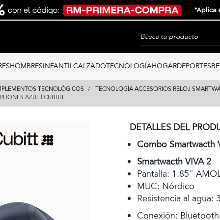
RES
HOMBRES
INFANTIL
CALZADO
TECNOLOGÍA
HOGAR
DEPORTES
BE
PLEMENTOS TECNOLÓGICOS
TECNOLOGÍA ACCESORIOS RELOJ SMARTW
HONES AZUL | CUBBIT
DETALLES DEL PROD
Combo Smartwacth V
Smartwacth VIVA 2
Pantalla: 1.85" AM
MUC: Nórdico
Resistencia al agua:
Conexión: Bluetooth: