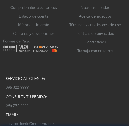
Comprobantes electrónicos
Nuestras Tiendas
Estado de cuenta
Acerca de nosotros
Métodos de envío
Términos y condiciones de uso
Cambios y devoluciones
Políticas de privacidad
Contáctanos
Trabaja con nosotros
SERVICIO AL CLIENTE:
096 322 9999
CONSULTA TU PEDIDO:
096 297 4444
EMAIL:
serviciocliente@modarm.com