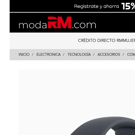
Skip
Skip
to
to
content
navigation
CRÉDITO DIRECTO RM
MUJE
INICIO
ELECTRONICA
TECNOLOGÍA
ACCESORIOS
COM