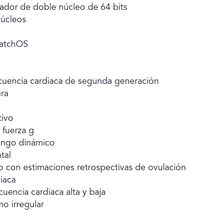
ador de doble núcleo de 64 bits
núcleos
watchOS
ecuencia cardiaca de segunda generación
ra
tivo
 fuerza g
rango dinámico
tal
o con estimaciones retrospectivas de ovulación
iaca
cuencia cardiaca alta y baja
mo irregular