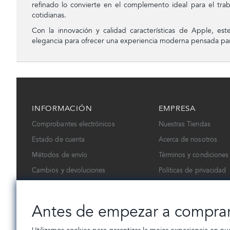
refinado lo convierte en el complemento ideal para el traba
cotidianas.
Con la innovación y calidad características de Apple, est
elegancia para ofrecer una experiencia moderna pensada para
INFORMACIÓN
EMPRESA
Comprobantes electrónicos
Nuestras Tiendas
Estado de cuenta
Acerca de nosotros
Métodos de envío
Términos y condiciones
Cambios y devoluciones
Políticas de privacidad
Contáctanos
Trabaja con nosotros
Antes de empezar a compra