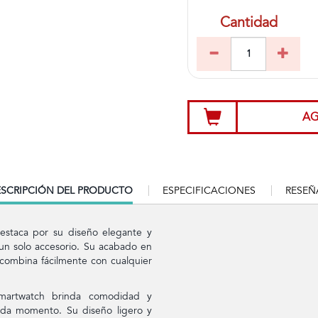
Cantidad
AG
RRENT
SCRIPCIÓN DEL PRODUCTO
ESPECIFICACIONES
RESEÑ
B:
staca por su diseño elegante y
 un solo accesorio. Su acabado en
 combina fácilmente con cualquier
smartwatch brinda comodidad y
da momento. Su diseño ligero y