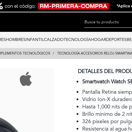
RES
HOMBRES
INFANTIL
CALZADO
TECNOLOGÍA
HOGAR
DEPORTES
BE
PLEMENTOS TECNOLÓGICOS
TECNOLOGÍA ACCESORIOS RELOJ SMARTW
DETALLES DEL PROD
Smartwatch Watch S
Pantalla Retina siem
Vidrio Ion-X durader
Hasta 1,000 nits de p
Brillo mínimo de 2 ni
326 pixeles por pulg
Resistencia al agua 