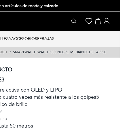
LLEZA
ACCESORIOS
REBAJAS
ATCH
SMARTWATCH WATCH SE3 NEGRO MEDIANOCHE | APPLE
UCTO
E3
pre activa con OLED y LTPO
o cuatro veces más resistente a los golpes5
ico de brillo
ts
ada
hasta 50 metros