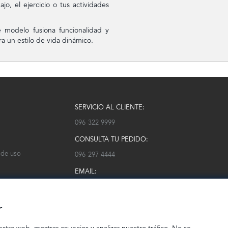
jo, el ejercicio o tus actividades
e modelo fusiona funcionalidad y
 un estilo de vida dinámico.
SERVICIO AL CLIENTE:
096 322 9999
CONSULTA TU PEDIDO:
 de uso
096 297 4444
EMAIL:
serviciocliente@modarm.com
r