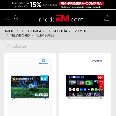
Skip
Skip
to
to
content
navigation
INICIO
ELECTRONICA
TECNOLOGÍA
TV Y VIDEO
TELEVISORES
TELEVISORES
11 Productos