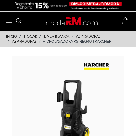
Skip
Skip
to
to
content
navigation
INICIO
HOGAR
LINEA BLANCA
ASPIRADORAS
ASPIRADORAS
HIDROLAVADORA K5 NEGRO | KARCHER