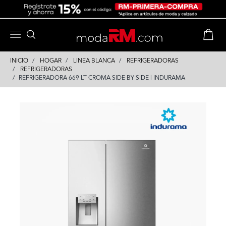
Skip
Skip
to
to
content
navigation
INICIO
HOGAR
LINEA BLANCA
REFRIGERADORAS
REFRIGERADORAS
REFRIGERADORA 669 LT CROMA SIDE BY SIDE | INDURAMA