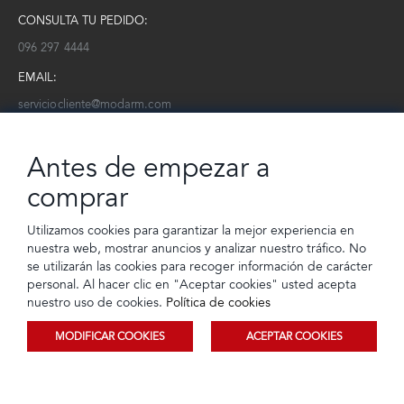
CONSULTA TU PEDIDO:
096 297 4444
EMAIL:
serviciocliente@modarm.com
NEWSLETTER:
Antes de empezar a
Conoce toda la información sobre últimas colecciones, eventos y
ofertas.
comprar
Subscríbete a nuestro newsletter
Utilizamos cookies para garantizar la mejor experiencia en
nuestra web, mostrar anuncios y analizar nuestro tráfico. No
SUSCRIBIRSE
se utilizarán las cookies para recoger información de carácter
personal. Al hacer clic en "Aceptar cookies" usted acepta
nuestro uso de cookies.
Política de cookies
MODIFICAR COOKIES
ACEPTAR COOKIES
© 2023 TIENDEC S.A | Todos los derechos reservados