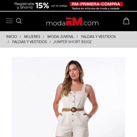
Skip
Skip
to
to
content
navigation
INICIO
MUJERES
MODA JUVENIL
FALDAS Y VESTIDOS
FALDAS Y VESTIDOS
JUMPER SHORT BEIGE