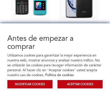
Celular Plegable Z8L de
Celular Nubia Air 5G
Antes de empezar a
128GB y RAM 4GB Azul |
256GB y RAM 20GB Negro
Logic
| ZTE
comprar
Tarjeta de crédito
Crédito directo
Tarjeta de crédito
Crédito directo
18 Cuotas de
18 Cuotas de
$92,99
$339,12
$6,82
$24,86
Utilizamos cookies para garantizar la mejor experiencia en
nuestra web, mostrar anuncios y analizar nuestro tráfico. No
se utilizarán las cookies para recoger información de carácter
personal. Al hacer clic en "Aceptar cookies" usted acepta
nuestro uso de cookies.
Política de cookies
MODIFICAR COOKIES
ACEPTAR COOKIES
Ordenar
Filtrar