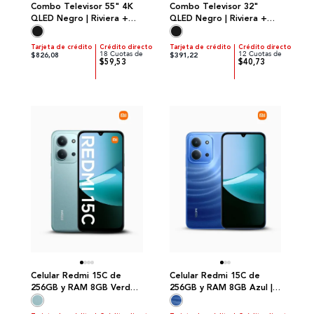
Combo Televisor 55" 4K
Combo Televisor 32"
QLED Negro | Riviera +
QLED Negro | Riviera +
Parlante Recargable
Parlante Recargable
Negro
Negro
Tarjeta de crédito
Crédito directo
Tarjeta de crédito
Crédito directo
18 Cuotas de
12 Cuotas de
$826,08
$391,22
$59,53
$40,73
Celular Redmi 15C de
Celular Redmi 15C de
256GB y RAM 8GB Verde |
256GB y RAM 8GB Azul |
Xiaomi
Xiaomi