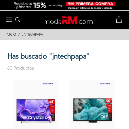
Skip
Skip
to
to
content
navigation
INICIO
JNTECHPAPA
Has buscado "jntechpapa"
60 Productos