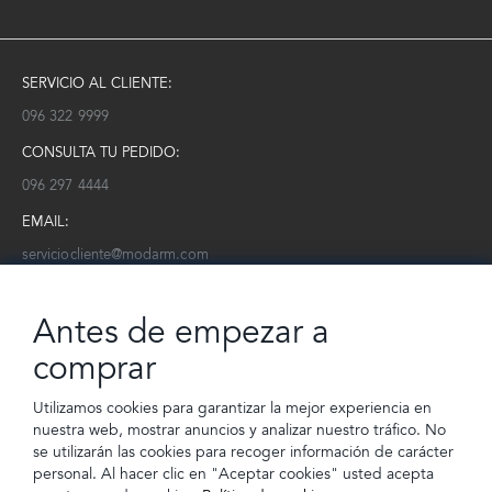
SERVICIO AL CLIENTE:
096 322 9999
CONSULTA TU PEDIDO:
096 297 4444
EMAIL:
serviciocliente@modarm.com
NEWSLETTER:
Antes de empezar a
Conoce toda la información sobre últimas colecciones, eventos y
ofertas.
comprar
Subscríbete a nuestro newsletter
Utilizamos cookies para garantizar la mejor experiencia en
nuestra web, mostrar anuncios y analizar nuestro tráfico. No
SUSCRIBIRSE
se utilizarán las cookies para recoger información de carácter
personal. Al hacer clic en "Aceptar cookies" usted acepta