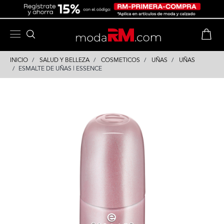
Skip
Skip
to
to
content
navigation
INICIO
SALUD Y BELLEZA
COSMETICOS
UÑAS
UÑAS
ESMALTE DE UÑAS | ESSENCE