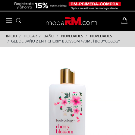
Skip
Skip
to
to
content
navigation
INICIO
HOGAR
BAÑO
NOVEDADES
NOVEDADES
GEL DE BAÑO 2 EN 1 CHERRY BLOSSOM 473ML | BODYCOLOGY